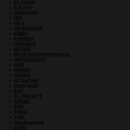
EK CHAIN
GALFER
GBRACING
HEL
I.M.A
JW SPEAKER
KINEO
KOHKEN
LEOVINCE
MATRIS
MOTO TASSINARI (VForce)
MOTOGADGET
MSD
NITRON
OHLINS
OZ RACING
PEAK-MOD
RSD
SC PROJECT
SPIDER
STM
T-REX
TWM
Uncategorized
ZARD