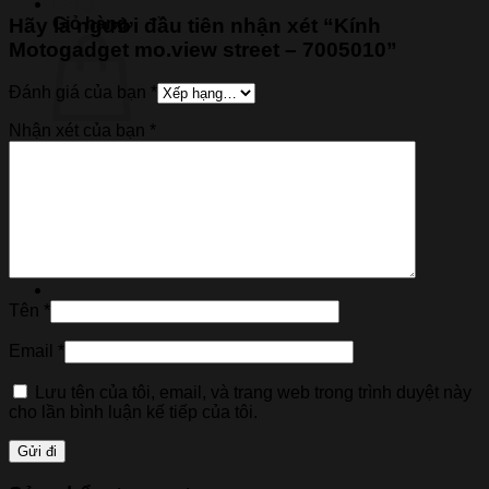
Giỏ hàng
Hãy là người đầu tiên nhận xét “Kính
Motogadget mo.view street – 7005010”
Đánh giá của bạn
*
Nhận xét của bạn
*
Chưa có sản phẩm trong giỏ hàng.
Quay trở lại cửa hàng
Tên
*
Email
*
Lưu tên của tôi, email, và trang web trong trình duyệt này
cho lần bình luận kế tiếp của tôi.