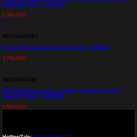
BMW R9T 2017+ – 4005007
6,500,000
₫
+
MOTOGADGET
Xi nhan Motogadget mo.blaze tens2 – 6006012
1,750,000
₫
+
MOTOGADGET
Bộ Giải Mã Motogadget mo.hub – motoscope mini –
BMW R9T 2017+ – 4005001
6,500,000
₫
Hotline/Zalo:
(+84) 965 567 112