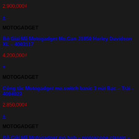
2,900,000
₫
+
MOTOGADGET
Bộ Giải Mã Motogadget Mo.Can J1850 Harley Davidson
XL – 4003117
4,200,000
₫
+
MOTOGADGET
Công tắc Motogadget mo.switch basic 3 nút Bạc – Trái –
4004022
2,850,000
₫
+
MOTOGADGET
Bộ Giải Mã Motogadget mo.hub – motoscope classic –