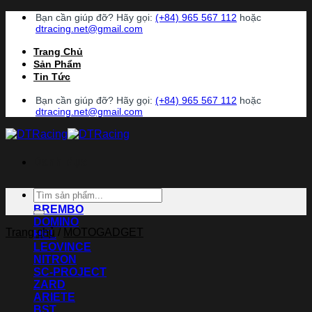
Chuyển
Bạn cần giúp đỡ? Hãy gọi:
(+84) 965 567 112
hoặc
đến
dtracing.net@gmail.com
nội
Trang Chủ
dung
Sản Phẩm
Tin Tức
Bạn cần giúp đỡ? Hãy gọi:
(+84) 965 567 112
hoặc
dtracing.net@gmail.com
Danh Mục
Tìm
ACCOSSATO
kiếm:
BREMBO
DOMINO
Trang chủ
/
MOTOGADGET
HEL
LEOVINCE
NITRON
SC-PROJECT
ZARD
ARIETE
BST