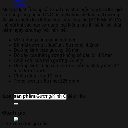
TWM
Motogadget là hãng sản xuất duy nhất hiện nay trên thế giới
sử dụng công nghệ CNC bề mặt nhôm để làm mặt gương
đạt tiêu chuẩn lưu thông trên toàn châu âu (ECE Mark). Có
Thương hiệu xe
thể nói khi các bạn sử dụng loại kiếng này thì sẽ từ bỏ khái
niệm ngày xưa hay “vỡ, nứt, bể”.
Vì sử dụng công nghệ mới nên:
Bề mặt gương UltraCut siêu mỏng: 4,2mm
Đường kính thân gương: 96 mm
Độ dày của thân gương không có đầu bi: 4,2 mm
Chiều dài của thân gương: 72 mm
Đường kính trong của kẹp: đối với thanh tay cầm 22
mm dưới 1 inch
Chiều rộng kẹp: 10 mm
Trọng lượng siêu nhẹ: 125 gram
Tìm
Loại sản phẩm
Gương/Kính Chiếu Hậu
kiếm:
Đánh giá
Chưa có đánh giá nào.