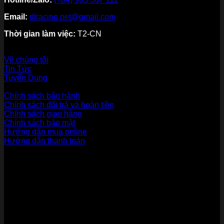
Email:
dtracing.net@gmail.com
Thời gian làm việc:
T2-CN
Về thương hiệu
Về chúng tôi
Tin Tức
Tuyển Dụng
Dịch vụ khách hàng
Chính sách bảo hành
Chính sách đổi trả và hoàn tiền
Chính sách giao hàng
Chính sách bảo mật
Hướng dẫn mua online
Hướng dẫn thanh toán
Phương Thức Thanh Toán
Kết nối với chúng tôi