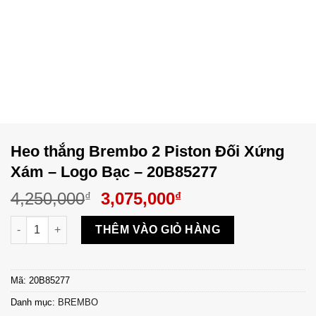
Heo thắng Brembo 2 Piston Đối Xứng
Xám – Logo Bạc – 20B85277
Original
Current
4,250,000
3,075,000
₫
₫
price
price
Heo thắng Brembo 2 Piston Đối Xứng Xám - Logo Bạc - 20B852
was:
is:
THÊM VÀO GIỎ HÀNG
4,250,000₫.
3,075,000₫.
Mã:
20B85277
Danh mục:
BREMBO