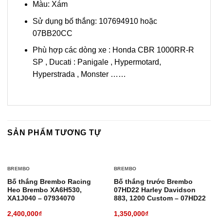
Màu: Xám
Sử dụng bố thắng: 107694910 hoặc
07BB20CC
Phù hợp các dòng xe : Honda CBR 1000RR-R
SP , Ducati : Panigale , Hypermotard,
Hyperstrada , Monster ……
SẢN PHẨM TƯƠNG TỰ
BREMBO
BREMBO
Bố thắng Brembo Racing
Bố thắng trước Brembo
Heo Brembo XA6H530,
07HD22 Harley Davidson
XA1J040 – 07934070
883, 1200 Custom – 07HD22
2,400,000
₫
1,350,000
₫