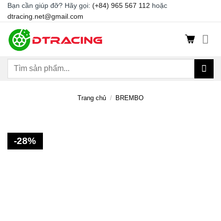
Chuyển
Bạn cần giúp đỡ? Hãy gọi:
(+84) 965 567 112
hoặc
dtracing.net@gmail.com
đến
nội
dung
Tìm
kiếm:
Trang chủ
/
BREMBO
-28%