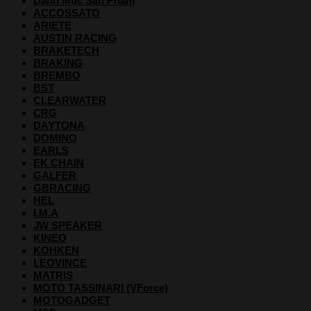
Danh Mục Sản Phẩm
ACCOSSATO
ARIETE
AUSTIN RACING
BRAKETECH
BRAKING
BREMBO
BST
CLEARWATER
CRG
DAYTONA
DOMINO
EARLS
EK CHAIN
GALFER
GBRACING
HEL
I.M.A
JW SPEAKER
KINEO
KOHKEN
LEOVINCE
MATRIS
MOTO TASSINARI (VForce)
MOTOGADGET