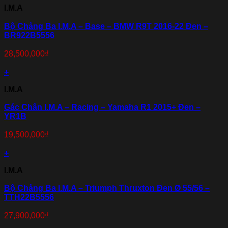
I.M.A
Bộ Chảng Ba I.M.A – Base – BMW R9T 2016-22 Đen –
BR922B5556
28,500,000
₫
+
I.M.A
Gác Chân I.M.A – Racing – Yamaha R1 2015+ Đen –
YR1B
19,500,000
₫
+
I.M.A
Bộ Chảng Ba I.M.A – Triumph Thruxton Đen Ø 55/56 –
TTH22B5556
27,900,000
₫