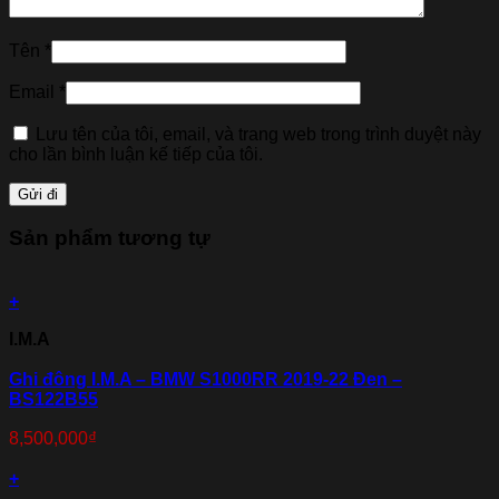
Tên
*
Email
*
Lưu tên của tôi, email, và trang web trong trình duyệt này
cho lần bình luận kế tiếp của tôi.
Sản phẩm tương tự
+
I.M.A
Ghi đông I.M.A – BMW S1000RR 2019-22 Đen –
BS122B55
8,500,000
₫
+