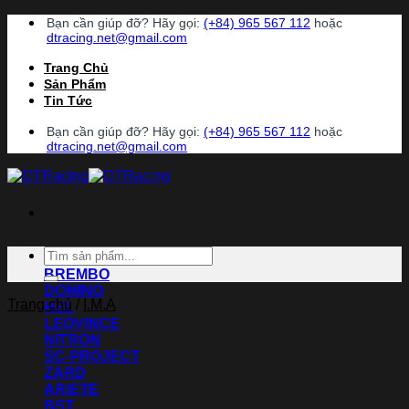
Chuyển
Bạn cần giúp đỡ? Hãy gọi:
(+84) 965 567 112
hoặc
đến
dtracing.net@gmail.com
nội
Trang Chủ
dung
Sản Phẩm
Tin Tức
Bạn cần giúp đỡ? Hãy gọi:
(+84) 965 567 112
hoặc
dtracing.net@gmail.com
Danh Mục
Tìm
ACCOSSATO
kiếm:
BREMBO
DOMINO
Trang chủ
/
I.M.A
HEL
LEOVINCE
NITRON
SC-PROJECT
ZARD
ARIETE
BST