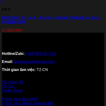
+
I.M.A
Bộ Chảng Ba I.M.A – Racing – Ducati Panigale V4 Đen –
DV422B5358
27,900,000
₫
Hotline/Zalo:
(+84) 965 567 112
Email:
dtracing.net@gmail.com
Thời gian làm việc:
T2-CN
Về thương hiệu
Về chúng tôi
Tin Tức
Tuyển Dụng
Dịch vụ khách hàng
Chính sách bảo hành
Chính sách đổi trả và hoàn tiền