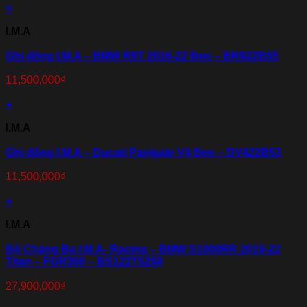
+
I.M.A
Ghi đông I.M.A – BMW R9T 2016-22 Đen – BR922B55
11,500,000
₫
+
I.M.A
Ghi đông I.M.A – Ducati Panigale V4 Đen – DV422B53
11,500,000
₫
+
I.M.A
Bộ Chảng Ba I.M.A- Racing – BMW S1000RR 2019-22
Titan – FGR300 – BS122T5258
27,900,000
₫