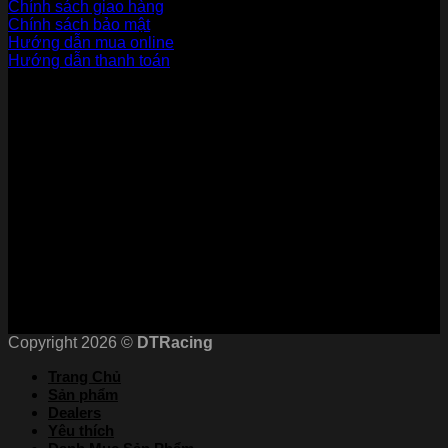
Chính sách giao hàng
Chính sách bảo mật
Hướng dẫn mua online
Hướng dẫn thanh toán
Phương Thức Thanh Toán
Kết nối với chúng tôi
Chứng nhận
Copyright 2026 ©
DTRacing
Trang Chủ
Sản phẩm
Dealers
Yêu thích