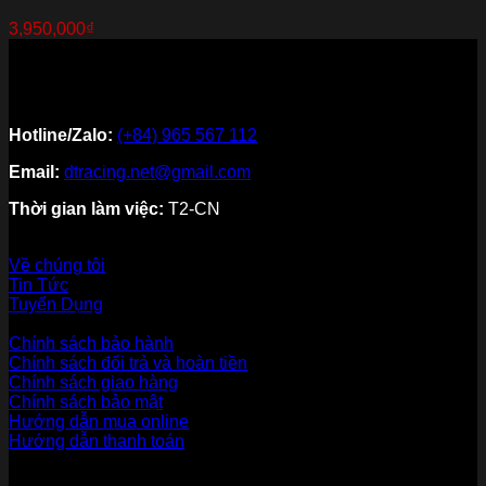
3,950,000
₫
Hotline/Zalo:
(+84) 965 567 112
Email:
dtracing.net@gmail.com
Thời gian làm việc:
T2-CN
Về thương hiệu
Về chúng tôi
Tin Tức
Tuyển Dụng
Dịch vụ khách hàng
Chính sách bảo hành
Chính sách đổi trả và hoàn tiền
Chính sách giao hàng
Chính sách bảo mật
Hướng dẫn mua online
Hướng dẫn thanh toán