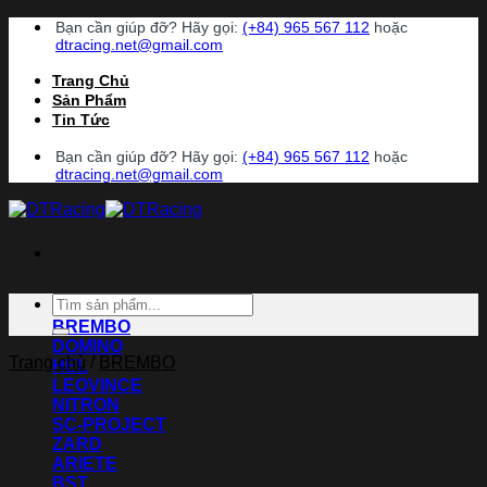
Chuyển
Bạn cần giúp đỡ? Hãy gọi:
(+84) 965 567 112
hoặc
đến
dtracing.net@gmail.com
nội
Trang Chủ
dung
Sản Phẩm
Tin Tức
Bạn cần giúp đỡ? Hãy gọi:
(+84) 965 567 112
hoặc
dtracing.net@gmail.com
Danh Mục
Tìm
ACCOSSATO
kiếm:
BREMBO
DOMINO
Trang chủ
/
BREMBO
HEL
LEOVINCE
NITRON
SC-PROJECT
ZARD
ARIETE
BST