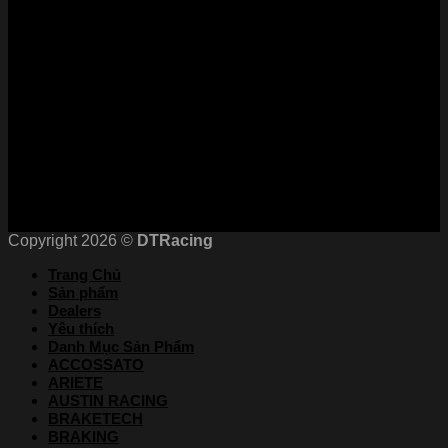
Phương Thức Thanh Toán
Kết nối với chúng tôi
Chứng nhận
Copyright 2026 ©
DTRacing
Trang Chủ
Sản phẩm
Dealers
Yêu thích
Danh Mục Sản Phẩm
ACCOSSATO
ARIETE
AUSTIN RACING
BRAKETECH
BRAKING