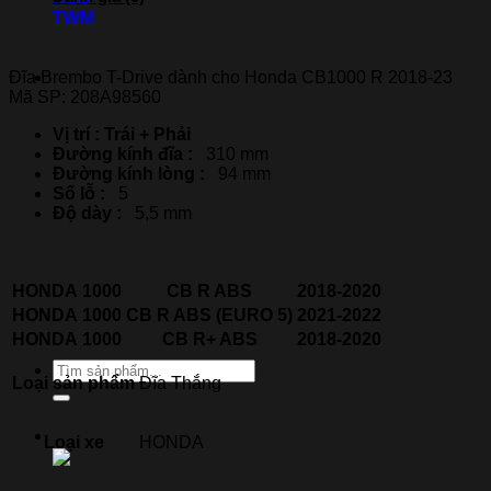
CB1000
TWM
R
2018-
23
Đĩa Brembo T-Drive dành cho Honda CB1000 R 2018-23
Thương hiệu xe
-
Mã SP: 208A98560
208A98560
số
Vị trí : Trái + Phải
lượng
Đường kính đĩa :
310 mm
Đường kính lòng :
94 mm
Số lỗ :
5
Độ dày :
5,5 mm
HONDA
1000
CB R ABS
2018-2020
HONDA
1000
CB R ABS (EURO 5)
2021-2022
HONDA
1000
CB R+ ABS
2018-2020
Tìm
Loại sản phẩm
Đĩa Thắng
kiếm:
Loại xe
HONDA