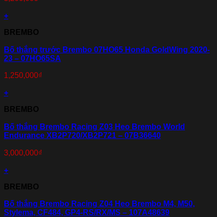
+
BREMBO
Bố thắng trước Brembo 07HO65 Honda GoldWing 2020-
23 – 07HO65SA
1,250,000
₫
+
BREMBO
Bố thắng Brembo Racing Z03 Heo Brembo World
Endurance XB2P720/XB2P721 – 07B36640
3,000,000
₫
+
BREMBO
Bố thắng Brembo Racing Z04 Heo Brembo M4, M50,
Stylema, CF484, GP4-RS/RX/MS – 107A48639