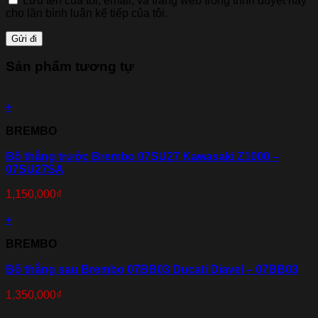
Lưu tên của tôi, email, và trang web trong trình duyệt này
cho lần bình luận kế tiếp của tôi.
Sản phẩm tương tự
+
BREMBO
Bố thắng trước Brembo 07SU27 Kawasaki Z1000 –
07SU27SA
1,150,000
₫
+
BREMBO
Bố thắng sau Brembo 07BB03 Ducati Diavel – 07BB03
1,350,000
₫