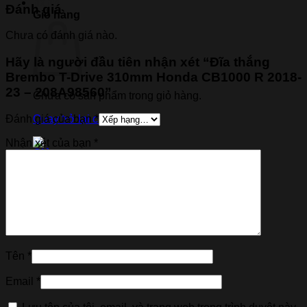
Đánh giá
Giỏ hàng
Chưa có đánh giá nào.
Hãy là người đầu tiên nhận xét “Đĩa thắng
Brembo T-Drive 310mm Honda CB1000 R 2018-
23 – 208A98560”
Chưa có sản phẩm trong giỏ hàng.
Đánh giá của bạn
*
Quay trở lại cửa hàng
Nhận xét của bạn
*
Tên
*
Email
*