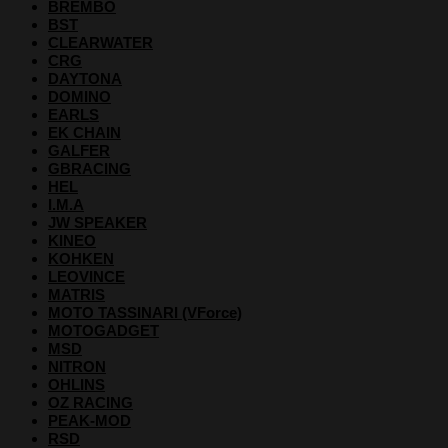
BREMBO
BST
CLEARWATER
CRG
DAYTONA
DOMINO
EARLS
EK CHAIN
GALFER
GBRACING
HEL
I.M.A
JW SPEAKER
KINEO
KOHKEN
LEOVINCE
MATRIS
MOTO TASSINARI (VForce)
MOTOGADGET
MSD
NITRON
OHLINS
OZ RACING
PEAK-MOD
RSD