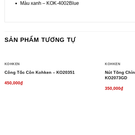
Màu xanh – KOK-4002Blue
SẢN PHẨM TƯƠNG TỰ
+
+
KOHKEN
KOHKEN
Nút Tăng Chỉ
Công Tắc Côn Kohken – KO20351
KO2073GD
450,000
₫
350,000
₫