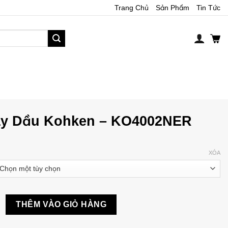
Trang Chủ
Sản Phẩm
Tin Tức
y Dầu Kohken – KO4002NER
XÓA
Kohken - KO4002NER số lượng
THÊM VÀO GIỎ HÀNG