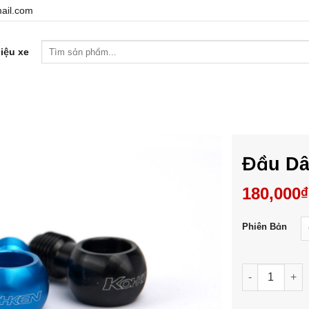
ail.com
Tìm
iệu xe
kiếm:
Đầu Dâ
180,000
₫
Phiên Bản
Đầu Dây Dầu 