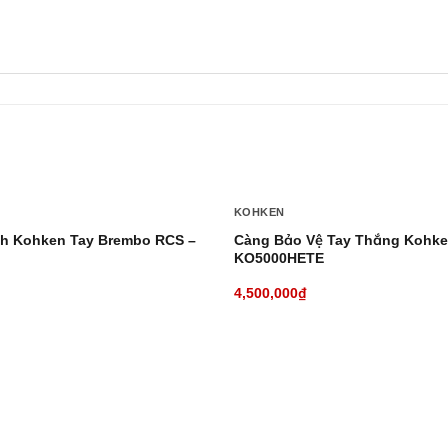
+
KOHKEN
nh Kohken Tay Brembo RCS –
Càng Bảo Vệ Tay Thắng Kohke
KO5000HETE
4,500,000
₫