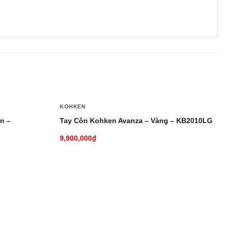
+
KOHKEN
n –
Tay Côn Kohken Avanza – Vàng – KB2010LG
9,900,000
₫