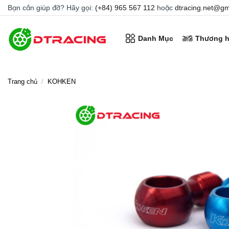
Chuyển
Bạn cần giúp đỡ? Hãy gọi:
(+84) 965 567 112
hoặc
dtracing.net@gm
đến
nội
Danh Mục
Thương h
dung
Trang chủ
/
KOHKEN