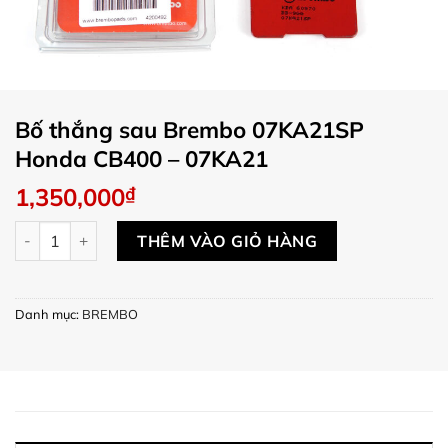
Bố thắng sau Brembo 07KA21SP
Honda CB400 – 07KA21
1,350,000
₫
Bố thắng sau Brembo 07KA21SP Honda CB400 - 07KA21 số 
THÊM VÀO GIỎ HÀNG
Danh mục:
BREMBO