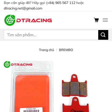
Chuyển
Bạn cần giúp đỡ? Hãy gọi:
(+84) 965 567 112
hoặc
dtracing.net@gmail.com
đến
nội
dung
Tìm
kiếm:
Trang chủ
/
BREMBO