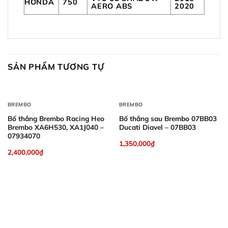
HONDA
750
AERO ABS
2020
SẢN PHẨM TƯƠNG TỰ
BREMBO
BREMBO
Bố thắng Brembo Racing Heo
Bố thắng sau Brembo 07BB03
Brembo XA6H530, XA1J040 –
Ducati Diavel – 07BB03
07934070
1,350,000
₫
2,400,000
₫