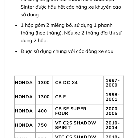
Sinter được hầu hết các hãng xe khuyến cáo
sử dụng.
1 hộp gồm 2 miếng bố, sử dụng 1 phanh
thắng (heo thắng). Nếu xe 2 thắng đĩa thì sử
dụng 2 hộp.
Được sử dụng chung với các dòng xe sau:
1997-
HONDA
1300
CB DC X4
2000
1998-
HONDA
1300
CB F
2001
CB SF SUPER
2000-
HONDA
400
FOUR
2005
VT C2S SHADOW
2010-
HONDA
750
SPIRIT
2014
VTC CS SHADOW
2018-