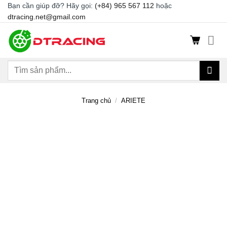
Chuyển
Bạn cần giúp đỡ? Hãy gọi:
(+84) 965 567 112
hoặc
dtracing.net@gmail.com
đến
nội
dung
Tìm
kiếm:
Trang chủ
/
ARIETE