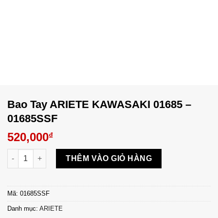
Bao Tay ARIETE KAWASAKI 01685 –
01685SSF
520,000
₫
Bao Tay ARIETE KAWASAKI 01685 - 01685SSF số lượng
THÊM VÀO GIỎ HÀNG
Mã:
01685SSF
Danh mục:
ARIETE