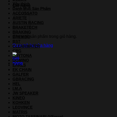
Yêu thích
Giỏ hàng
Danh Mục Sản Phẩm
ACCOSSATO
ARIETE
AUSTIN RACING
BRAKETECH
BRAKING
Chưa có sản phẩm trong giỏ hàng.
BREMBO
BST
Quay trở lại cửa hàng
CLEARWATER
CRG
DAYTONA
DOMINO
EARLS
EK CHAIN
GALFER
GBRACING
HEL
I.M.A
JW SPEAKER
KINEO
KOHKEN
LEOVINCE
MATRIS
MOTO TASSINARI (VForce)