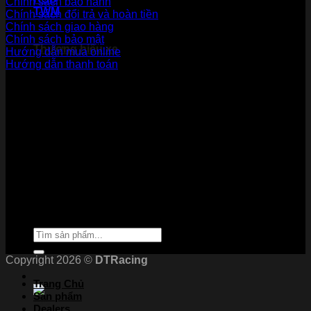
Chính sách bảo hành
TWM
Chính sách đổi trả và hoàn tiền
Chính sách giao hàng
Chính sách bảo mật
Thương hiệu xe
Hướng dẫn mua online
Hướng dẫn thanh toán
Phương Thức Thanh Toán
Kết nối với chúng tôi
Chứng nhận
Tìm
kiếm:
Copyright 2026 ©
DTRacing
Trang Chủ
Sản phẩm
Dealers