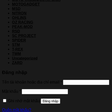
MOTOGADGET
MSD
NITRON
OHLINS
OZ RACING
PEAK-MOD
RSD
SC PROJECT
SPIDER
STM
T-REX
TWM
Uncategorized
ZARD
Đăng nhập
Tên tài khoản hoặc địa chỉ email
*
Mật khẩu
*
Ghi nhớ mật khẩu
Đăng nhập
Quên mật khẩu?